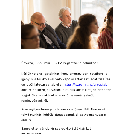
Üdvözöljük Alumni – SZPA végzettek oldalunkon!
Kérjük volt hallgatóinkat, hogy amennyiben továbbra is
igénylik a főiskolával való kapcsolattartást, adatfrissítés
céljából látogassanak el a
https://szpa.hit.hu/oregdiak
oldalra és közöljék velünk aktuális adataikat, és értesíteni
fogjuk őket az aktuális hírekről, eseményekről,
rendezvényekről.
Amennyiben támogatni kívánják a Szent Pál Akadémián
folyó munkát, kérjük látogassanak el az Adományozás
oldalra.
Szeretettel várjuk vissza egykori diákjainkat,
hallgatóinkat!