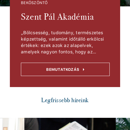
BEKÖSZÖNTŐ
Szent Pál Akadémia
„Bölcsesség, tudomány, természetes
képzettség, valamint időtálló erkölcsi
értékek: ezek azok az alapelvek,
amelyek nagyon fontos, hogy az
oktatási intézményeinkben
középpontba kerüljenek s az oktatási-
BEMUTATKOZÁS
nevelési munkában integráltan
megjelenjenek.” (Németh Sándor)
Legfrissebb híreink