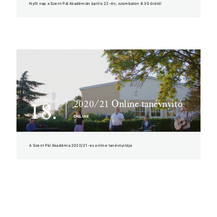
Nyílt nap a Szent Pál Akadémián április 22-én, szombaton 8.30 órától
2020/21 Online tanévnyitó
SZEPTEMBER
18.
ONLINE
A Szent Pál Akadémia 2020/21-es online tanévnyitója