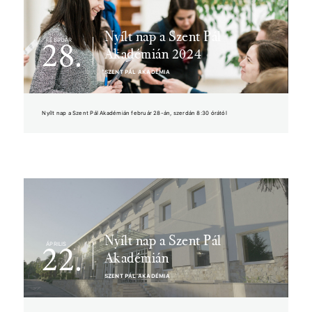
Nyílt nap a Szent Pál
FEBRUÁR
28.
Akadémián 2024
SZENT PÁL AKADÉMIA
Nyílt nap a Szent Pál Akadémián február 28-án, szerdán 8:30 órától
Nyílt nap a Szent Pál
ÁPRILIS
22.
Akadémián
SZENT PÁL AKADÉMIA