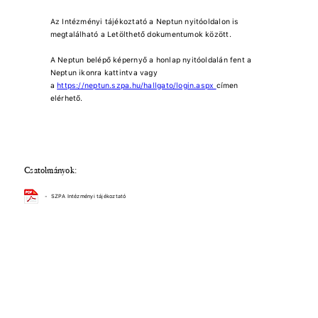
Az Intézményi tájékoztató a Neptun nyitóoldalon is
megtalálható a Letölthető dokumentumok között.
A Neptun belépő képernyő a honlap nyitóoldalán fent a
Neptun ikonra kattintva vagy
a
https://neptun.szpa.hu/hallgato/login.aspx
címen
elérhető.
Csatolmányok:
-
SZPA Intézményi tájékoztató