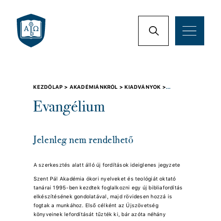
KEZDŐLAP >
AKADÉMIÁNKRÓL >
KIADVÁNYOK >
EVANGÉLIUM
Evangélium
Jelenleg nem rendelhető
A szerkesztés alatt álló új fordítások ideiglenes jegyzete
Szent Pál Akadémia ókori nyelveket és teológiát oktató
tanárai 1995-ben kezdtek foglalkozni egy új bibliafordítás
elkészítésének gondolatával, majd rövidesen hozzá is
fogtak a munkához. Első célként az Újszövetség
könyveinek lefordítását tűzték ki, bár azóta néhány