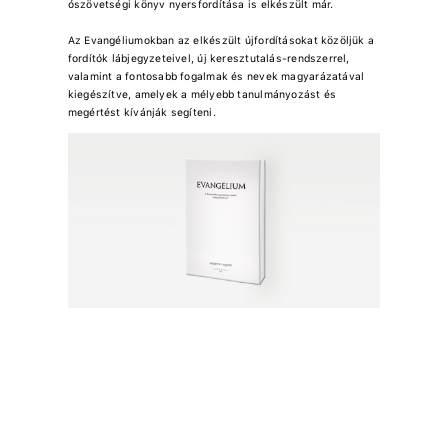
ószövetségi könyv nyersfordítása is elkészült már.
Az Evangéliumokban az elkészült újfordításokat közöljük a
fordítók lábjegyzeteivel, új keresztutalás-rendszerrel,
valamint a fontosabb fogalmak és nevek magyarázatával
kiegészítve, amelyek a mélyebb tanulmányozást és
megértést kívánják segíteni.