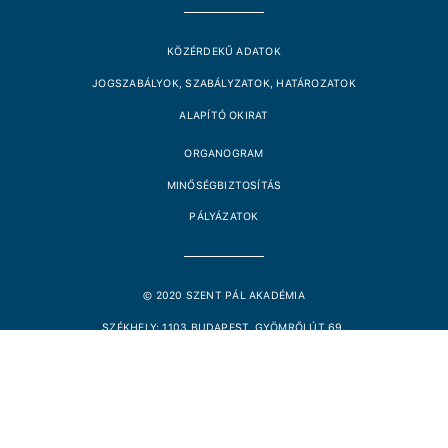
KÖZÉRDEKŰ ADATOK
JOGSZABÁLYOK, SZABÁLYZATOK, HATÁROZATOK
ALAPÍTÓ OKIRAT
ORGANOGRAM
MINŐSÉGBIZTOSÍTÁS
PÁLYÁZATOK
© 2020 SZENT PÁL AKADÉMIA
SZÉKHELY: 1103 BUDAPEST, GYÖMRŐI ÚT 69.
TELEFON: +36-1-432-2720
EMAIL: TITKARSAG@SZPA.HU