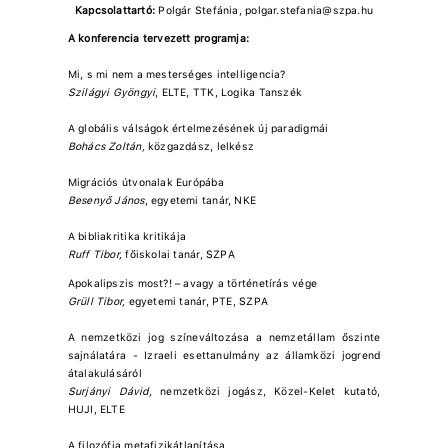
Kapcsolattartó:
Polgár Stefánia, polgar.stefania@szpa.hu
A konferencia tervezett programja:
Mi, s mi nem a mesterséges intelligencia?
Szilágyi Gyöngyi
, ELTE, TTK, Logika Tanszék
A globális válságok értelmezésének új paradigmái
Bohács Zoltán,
közgazdász, lelkész
Migrációs útvonalak Európába
Besenyő János
, egyetemi tanár, NKE
A bibliakritika kritikája
Ruff Tibor,
főiskolai tanár, SZPA
Apokalipszis most?! – avagy a történetírás vége
Grüll Tibor,
egyetemi tanár, PTE, SZPA
A nemzetközi jog színeváltozása a nemzetállam őszinte
sajnálatára - Izraeli esettanulmány az államközi jogrend
átalakulásáról
Surjányi Dávid,
nemzetközi jogász, Közel-Kelet kutató,
HUJI, ELTE
A filozófia metafizikátlanítása