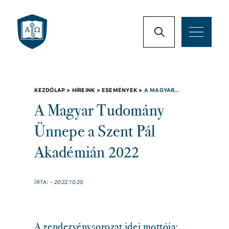
KEZDŐLAP >
HÍREINK >
ESEMÉNYEK >
A MAGYAR
TUDOMÁNY ÜNNEPE A SZENT PÁL AKADÉMIÁN 2022
A Magyar Tudomány
Ünnepe a Szent Pál
Akadémián 2022
ÍRTA:
- 2022.10.25
A rendezvénysorozat idei mottója: