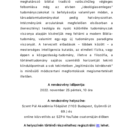
meghatározó bibliai tradíció valószínűleg végleges
felbomlása még az elvben „ideológiasemleges”
tudományszakokat is befolyásolja valamilyen módon, a
társadalomtudományokat pedig hatványozottan.
Intézményünk arculatának megfelelően elsősorban a
(keresztény) teológia és nyolc különféle tudományszak
viszonya alapján kíséreljük meg feltárni a modern Biblia-
tudomány, valamint egy-egy új tudományos paradigma
viszonyát. A tervezett előadások – többek között – a
mesterséges intelligencia kutatás, az elméleti fizika, vagy
éppen a közgazdaság-tudomány, illetve a filozófia, a
történettudomány sajátos szemlélői horizontját tekinti
kiindulópontnak a sok tekintetben „legitimációs kérdésnek”
is minősülő módszertani megfontolások megismertetését
illetően.
A rendezvény időpontja:
2022. november 25 péntek, 10 óra
A rendezvény helyszíne:
Szent Pál Akadémia Főépület (1103 Budapest, Gyömrői út
69.) és
online közvetítés az SZPA YouTube csatornáján élőben
A helyszínén történő részvételhez regisztrálni
itt
lehet.