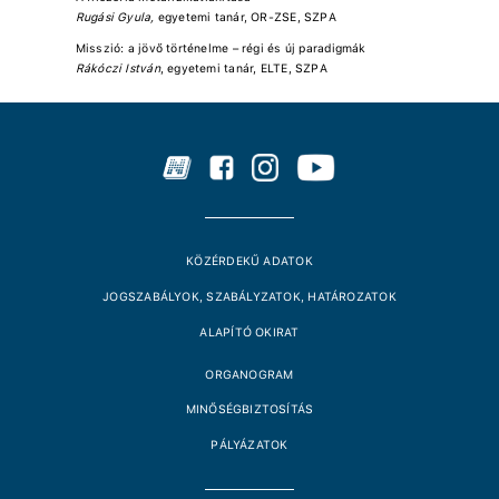
Rugási Gyula,
egyetemi tanár, OR-ZSE, SZPA
Misszió: a jövő történelme – régi és új paradigmák
Rákóczi István
, egyetemi tanár, ELTE, SZPA
KÖZÉRDEKŰ ADATOK
JOGSZABÁLYOK, SZABÁLYZATOK, HATÁROZATOK
ALAPÍTÓ OKIRAT
ORGANOGRAM
MINŐSÉGBIZTOSÍTÁS
PÁLYÁZATOK