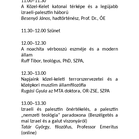
11.00–11.30
A Közel-Kelet katonai térképe és a legújabb
izraeli-palesztin háború
Besenyő János
, hadtörténész, Prof. Dr., ÓE
11.30–12.00 Szünet
12.00–12.30
A noachita vérbosszú eszméje és a modern
állam
Ruff Tibor
, teológus, PhD, SZPA,
12.30–13.00
Napjaink közel-keleti terrorszervezetei és a
középkori muszlim államfilozófia
Rugási Gyula
az MTA doktora, OR-ZSE, SZPA
13.00–13.30
Izraeli és palesztin önértékelés, a palesztin
„nemzeti teológia” paradoxona (Beszélgetés a
mai Izrael és a galut viszonyáról)
Tatár György
, filozófus, Professor Emeritus
(online)