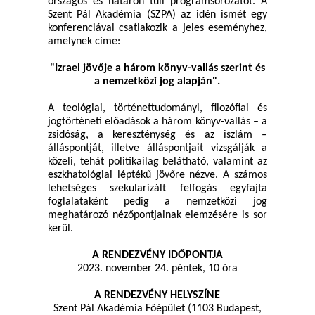
országos és határon túli programsorozatot. A
Szent Pál Akadémia (SZPA) az idén ismét egy
konferenciával csatlakozik a jeles eseményhez,
amelynek címe:
"Izrael jövője a három könyv-vallás szerint és
a nemzetközi jog alapján".
A teológiai, történettudományi, filozófiai és
jogtörténeti előadások a három könyv-vallás – a
zsidóság, a kereszténység és az iszlám –
álláspontját, illetve álláspontjait vizsgálják a
közeli, tehát politikailag belátható, valamint az
eszkhatológiai léptékű jövőre nézve. A számos
lehetséges szekularizált felfogás egyfajta
foglalataként pedig a nemzetközi jog
meghatározó nézőpontjainak elemzésére is sor
kerül.
A RENDEZVÉNY IDŐPONTJA
2023. november 24. péntek, 10 óra
A RENDEZVÉNY HELYSZÍNE
Szent Pál Akadémia Főépület (1103 Budapest,