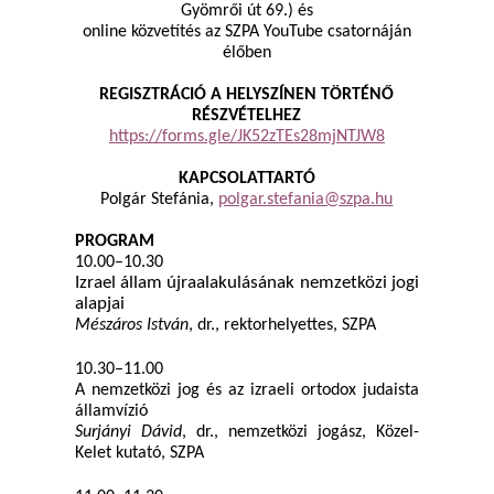
Gyömrői út 69.)
és
online közvetítés az SZPA YouTube csatornáján
élőben
REGISZTRÁCIÓ A HELYSZÍNEN TÖRTÉNŐ
RÉSZVÉTELHEZ
https://forms.gle/JK52zTEs28mjNTJW8
KAPCSOLATTARTÓ
Polgár Stefánia,
polgar.stefania@szpa.hu
PROGRAM
10.00–10.30
Izrael állam újraalakulásának nemzetközi jogi
alapjai
Mészáros István
, dr., rektorhelyettes, SZPA
10.30–11.00
A nemzetközi jog és az izraeli ortodox judaista
államvízió
Surjányi Dávid
, dr., nemzetközi jogász, Közel-
Kelet kutató, SZPA