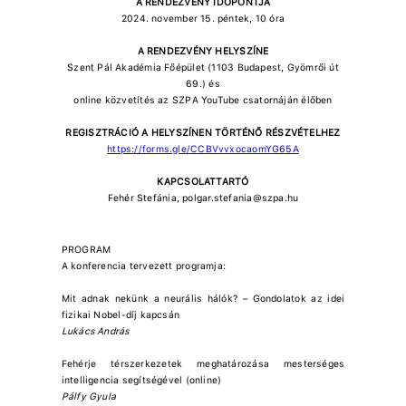
A RENDEZVÉNY IDŐPONTJA
2024. november 15. péntek, 10 óra
A RENDEZVÉNY HELYSZÍNE
Szent Pál Akadémia Főépület (1103 Budapest, Gyömrői út
69.) és
online közvetítés az SZPA YouTube csatornáján élőben
REGISZTRÁCIÓ A HELYSZÍNEN TÖRTÉNŐ RÉSZVÉTELHEZ
https://forms.gle/CCBVvvxocaomYG65A
KAPCSOLATTARTÓ
Fehér Stefánia, polgar.stefania@szpa.hu
PROGRAM
A konferencia tervezett programja:
Mit adnak nekünk a neurális hálók? – Gondolatok az idei
fizikai Nobel-díj kapcsán
Lukács András
Fehérje térszerkezetek meghatározása mesterséges
intelligencia segítségével (online)
Pálfy Gyula