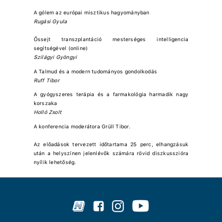
A gólem az európai misztikus hagyományban
Rugási Gyula
Őssejt transzplantáció mesterséges intelligencia
segítségével (online)
Szilágyi Gyöngyi
A Talmud és a modern tudományos gondolkodás
Ruff Tibor
A gyógyszeres terápia és a farmakológia harmadik nagy
korszaka
Holló Zsolt
A konferencia moderátora Grüll Tibor.
Az előadások tervezett időtartama 25 perc, elhangzásuk
után a helyszínen jelenlévők számára rövid diszkusszióra
nyílik lehetőség.