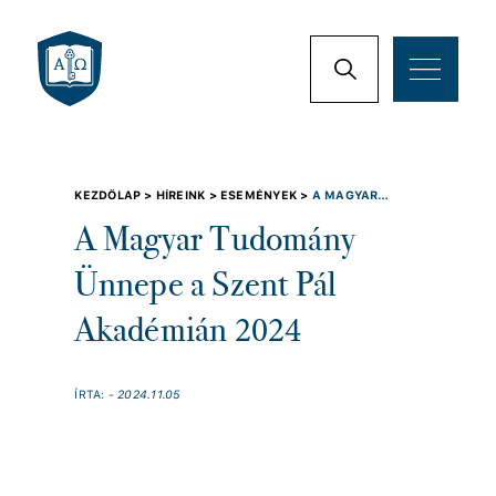
KEZDŐLAP >
HÍREINK >
ESEMÉNYEK >
A MAGYAR
TUDOMÁNY ÜNNEPE A SZENT PÁL AKADÉMIÁN 2024
A Magyar Tudomány
Ünnepe a Szent Pál
Akadémián 2024
ÍRTA:
- 2024.11.05