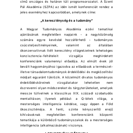
című országos és határon túli programsorozatot. A Szent
Pál Akadémia (SZPA) az idén ismét konferenciát rendez a
jeles eseményhez kapcsolódóan, amelynek címe:
„A kereszténység és a tudomány”
A Magyar Tudományos Akadémia ezévi tematikai
ajánlásának megfelelően napjaink - a nagyközönség
számára egyre kevésbé hozzáférhető - tudományos
csúcsteljesítményeinek, valamint az általában
ókonzervatívnak ítélt keresztény világnézetnek lehetséges
konzisztencia-feltételeit vizsgálja meghirdetett
konferenciánk valamennyi előadója. Az elmúlt évek jól
bevált hagyományához igazodva az előadások a természet-
illetve társadalomtudományok érdeklődési és megközelítési
módjait egyaránt tükrözik. A közelmúlt divatos tudományos
érdeklődésköreinek vizsgálatakor lehetetlen nem
észrevenni olyan módszereket és tárgyterületeket, amelyek
messze túlívelnek a klasszikus XIX. századi szobatudós
mentalitáson; ilyenek például: a Q-bitek világa, a
mesterséges intelligencia kérdése, vagy éppen a Föld
ökoszisztémája. A fenti, szinte kényszerítő erejű
kihívásoknak megfelelően konferenciánk központi
tematikája a különböző tudományszakok és a mesterséges
intelligencia (alkalmazásának) viszonya.