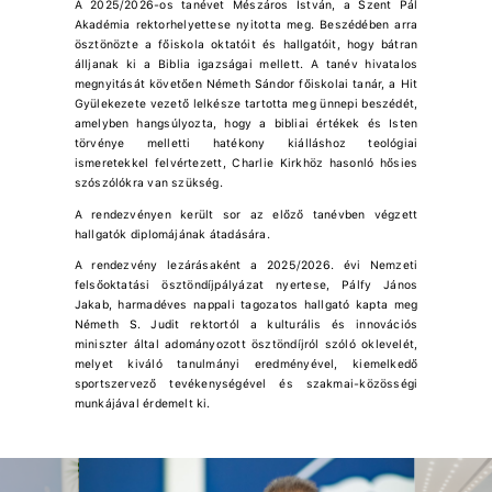
A 2025/2026-os tanévet Mészáros István, a Szent Pál
Akadémia rektorhelyettese nyitotta meg. Beszédében arra
ösztönözte a főiskola oktatóit és hallgatóit, hogy bátran
álljanak ki a Biblia igazságai mellett. A tanév hivatalos
megnyitását követően Németh Sándor főiskolai tanár, a Hit
Gyülekezete vezető lelkésze tartotta meg ünnepi beszédét,
amelyben hangsúlyozta, hogy a bibliai értékek és Isten
törvénye melletti hatékony kiálláshoz teológiai
ismeretekkel felvértezett, Charlie Kirkhöz hasonló hősies
szószólókra van szükség.
A rendezvényen került sor az előző tanévben végzett
hallgatók diplomájának átadására.
A rendezvény lezárásaként a 2025/2026. évi Nemzeti
felsőoktatási ösztöndíjpályázat nyertese, Pálfy János
Jakab, harmadéves nappali tagozatos hallgató kapta meg
Németh S. Judit rektortól a kulturális és innovációs
miniszter által adományozott ösztöndíjról szóló oklevelét,
melyet kiváló tanulmányi eredményével, kiemelkedő
sportszervező tevékenységével és szakmai-közösségi
munkájával érdemelt ki.