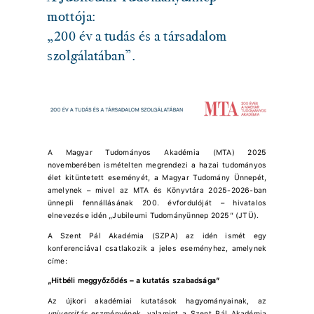
mottója:
„200 év a tudás és a társadalom
szolgálatában”.
A Magyar Tudományos Akadémia (MTA) 2025
novemberében ismételten megrendezi a hazai tudományos
élet kitüntetett eseményét, a Magyar Tudomány Ünnepét,
amelynek – mivel az MTA és Könyvtára 2025-2026-ban
ünnepli fennállásának 200. évfordulóját – hivatalos
elnevezése idén „Jubileumi Tudományünnep 2025” (JTÜ).
A Szent Pál Akadémia (SZPA) az idén ismét egy
konferenciával csatlakozik a jeles eseményhez, amelynek
címe:
„Hitbéli meggyőződés – a kutatás szabadsága”
Az újkori akadémiai kutatások hagyományainak, az
universitás
eszményének, valamint a Szent Pál Akadémia