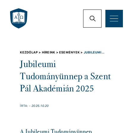
KEZDŐLAP >
HÍREINK >
ESEMÉNYEK >
JUBILEUMI
TUDOMÁNYÜNNEP A SZENT PÁL AKADÉMIÁN 2025
Jubileumi
Tudományünnep a Szent
Pál Akadémián 2025
ÍRTA:
- 2025.10.20
A Jubileumi Tudományünnep