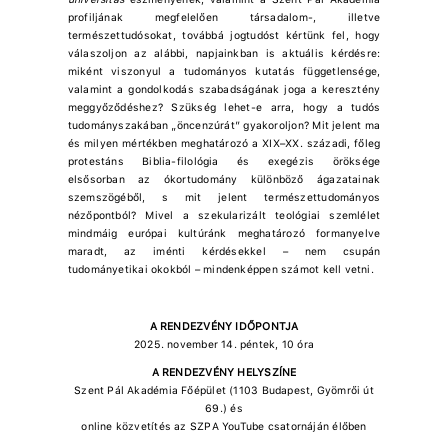
profiljának megfelelően társadalom-, illetve
természettudósokat, továbbá jogtudóst kértünk fel, hogy
válaszoljon az alábbi, napjainkban is aktuális kérdésre:
miként viszonyul a tudományos kutatás függetlensége,
valamint a gondolkodás szabadságának joga a keresztény
meggyőződéshez? Szükség lehet-e arra, hogy a tudós
tudományszakában „öncenzúrát” gyakoroljon? Mit jelent ma
és milyen mértékben meghatározó a XIX–XX. századi, főleg
protestáns Biblia-filológia és exegézis öröksége
elsősorban az ókortudomány különböző ágazatainak
szemszögéből, s mit jelent természettudományos
nézőpontból? Mivel a szekularizált teológiai szemlélet
mindmáig európai kultúránk meghatározó formanyelve
maradt, az iménti kérdésekkel – nem csupán
tudományetikai okokból – mindenképpen számot kell vetni.
A RENDEZVÉNY IDŐPONTJA
2025. november 14. péntek, 10 óra
A RENDEZVÉNY HELYSZÍNE
Szent Pál Akadémia Főépület (1103 Budapest, Gyömrői út
69.) és
online közvetítés az SZPA YouTube csatornáján élőben