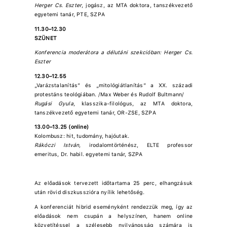
Herger Cs. Eszter
, jogász, az MTA doktora, tanszékvezető
egyetemi tanár, PTE, SZPA
11.30–12.30
SZÜNET
Konferencia moderátora a délutáni szekcióban: Herger Cs.
Eszter
12.30–12.55
„Varázstalanítás” és „mitológiátlanítás” a XX. századi
protestáns teológiában. /Max Weber és Rudolf Bultmann/
Rugási Gyula
, klasszika-filológus, az MTA doktora,
tanszékvezető egyetemi tanár, OR-ZSE, SZPA
13.00–13.25 (online)
Kolombusz: hit, tudomány, hajóutak.
Rákóczi István,
irodalomtörténész, ELTE professor
emeritus, Dr. habil. egyetemi tanár, SZPA
Az előadások tervezett időtartama 25 perc, elhangzásuk
után rövid diszkusszióra nyílik lehetőség.
A konferenciát hibrid eseményként rendezzük meg, így az
előadások nem csupán a helyszínen, hanem online
közvetítéssel a szélesebb nyilvánosság számára is