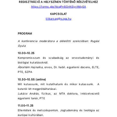
REGISZTRÁCIÓ A HELYSZÍNEN TÖRTÉNŐ RÉSZVÉTELHEZ
https://forms.gle/NcqPn6GnNSyvWdyEA
KAPCSOLAT
titkarsag@szpa.hu
PROGRAM
A konferencia moderátora a délelőtti szekcióban: Rugási
Gyula
10.00–10.25
Kompromisszum és szabadság az orvostudományi és
biológiai kutatásoknál.
Ábrahám Hajnalka
, orvos, Dr. habil. egyetemi docens, ELTE,
PTE, SZPA
10.30–10.55 (online)
Mit kutassunk, mit kutathatunk és mikor kutassunk. A
kutatói lét megpróbáltatásai.
Lukács András
, fizikus, az MTA doktora, intézetvezető
egyetemi tanár, PTE
11.00–11.25
Ellentétek és metszéspontok. Jogtudomány és teológia az
európai kultúrában.