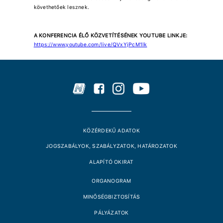
követhetőek lesznek.
A KONFERENCIA ÉLŐ KÖZVETÍTÉSÉNEK YOUTUBE LINKJE:
https://www.youtube.com/live/QVxYjPcM1lk
KÖZÉRDEKŰ ADATOK
JOGSZABÁLYOK, SZABÁLYZATOK, HATÁROZATOK
ALAPÍTÓ OKIRAT
ORGANOGRAM
MINŐSÉGBIZTOSÍTÁS
PÁLYÁZATOK