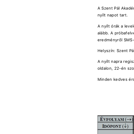
A Szent Pál Akadé
nyílt napot tart.
A nyílt órák a lev
alább. A próbafelv
eredményről SMS-b
Helyszín: Szent P
A nyílt napra regi
oldalon, 22-én sz
Minden kedves érd