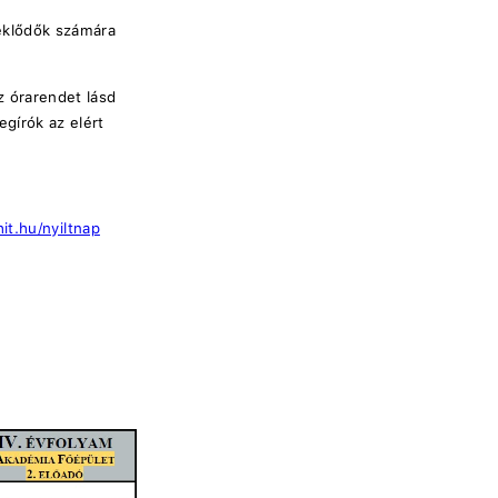
eklődők számára
z órarendet lásd
egírók az elért
hit.hu/nyiltnap