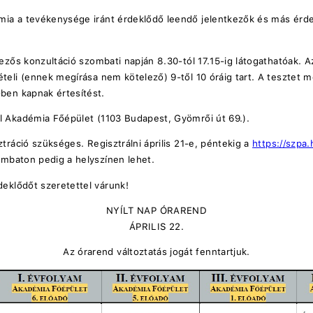
mia a tevékenysége iránt érdeklődő leendő jelentkezők és más érd
elezős konzultáció szombati napján 8.30-tól 17.15-ig látogathatóak. A
ételi (ennek megírása nem kötelező) 9-től 10 óráig tart. A tesztet m
en kapnak értesítést.
ál Akadémia Főépület (1103 Budapest, Gyömrői út 69.).
sztráció szükséges. Regisztrálni április 21-e, péntekig a
https://szpa.
ombaton pedig a helyszínen lehet.
eklődőt szeretettel várunk!
NYÍLT NAP ÓRAREND
ÁPRILIS 22.
Az órarend változtatás jogát fenntartjuk.