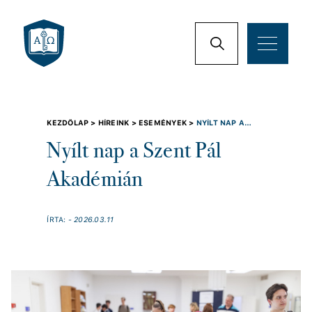
KEZDŐLAP >
HÍREINK >
ESEMÉNYEK >
NYÍLT NAP A
SZENT PÁL AKADÉMIÁN
Nyílt nap a Szent Pál
Akadémián
ÍRTA:
- 2026.03.11