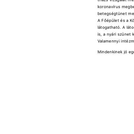
koronavírus megbe
betegségtünet me
A Főépület és a Kö
látogatható. A lát
is, a nyári szünet
Valamennyi intézmé
Mindenkinek jó eg