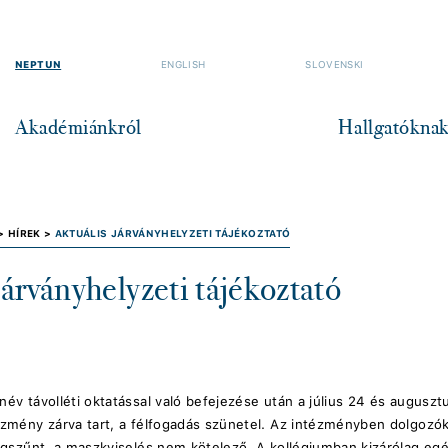
NEPTUN
ENGLISH
SLOVENSKI
Akadémiánkról
Hallgatókna
 >
HÍREK >
AKTUÁLIS JÁRVÁNYHELYZETI TÁJÉKOZTATÓ
járványhelyzeti tájékoztató
év távolléti oktatással való befejezése után a július 24 és auguszt
ézmény zárva tart, a félfogadás szünetel. Az intézményben dolgozó
megszűnt, a maszkviselés nem kötelező. A kollégiumban kizárólag eg