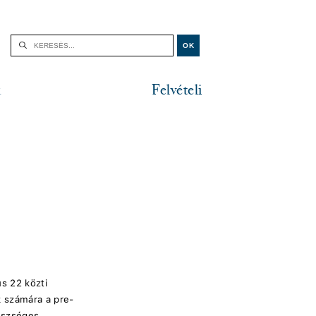
k
Felvételi
us 22 közti
k számára a pre-
észséges,