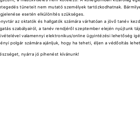
tegedés tüneteit nem mutató személyek tartózkodhatnak. Bármilye
gjelenése esetén elkülönítés szükséges.
nyvtár az oktatók és hallgatók számára várhatóan a jövő tanév kezd
ogatás szabályairól, a tanév rendjéről szeptember elején nyújtunk tá
 kivételével valamennyi elektronikus/online ügyintézési lehetőség i
nyi polgár számára ajánljuk, hogy ha teheti, éljen a védőoltás lehe
észséget, nyárra jó pihenést kívánunk!