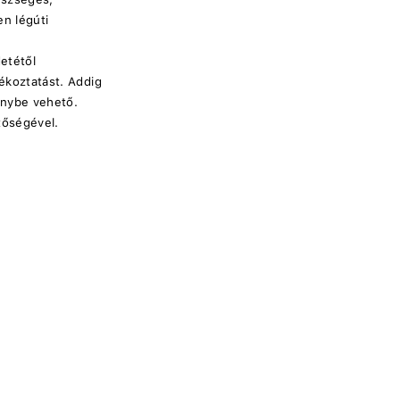
n légúti
etétől
jékoztatást. Addig
génybe vehető.
tőségével.