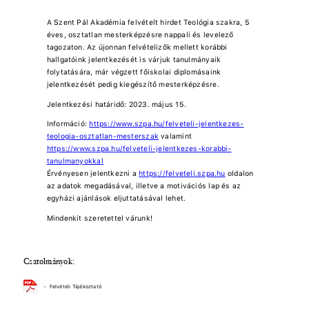
A Szent Pál Akadémia felvételt hirdet Teológia szakra, 5
éves, osztatlan mesterképzésre nappali és levelező
tagozaton. Az újonnan felvételizők mellett korábbi
hallgatóink jelentkezését is várjuk tanulmányaik
folytatására, már végzett főiskolai diplomásaink
jelentkezését pedig kiegészítő mesterképzésre.
Jelentkezési határidő: 2023. május 15.
Információ:
https://www.szpa.hu/felveteli-jelentkezes-
teologia-osztatlan-mesterszak
valamint
https://www.szpa.hu/felveteli-jelentkezes-korabbi-
tanulmanyokkal
Érvényesen jelentkezni a
https://felveteli.szpa.hu
oldalon
az adatok megadásával, illetve a motivációs lap és az
egyházi ajánlások eljuttatásával lehet.
Mindenkit szeretettel várunk!
Csatolmányok:
-
Felvételi Tájékoztató