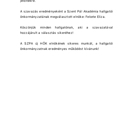
jelöltekre.
A szavazás eredményeként a Szent Pál Akadémia hallgatói
önkormányzatának megválasztott elnöke: Fekete Eliza.
Köszönjük minden hallgatónak, aki a szavazatával
hozzájárult a választás sikeréhez!
A SZPA új HÖK elnökének sikeres munkát, a hallgatói
önkormányzatnak eredményes működést kívánunk!