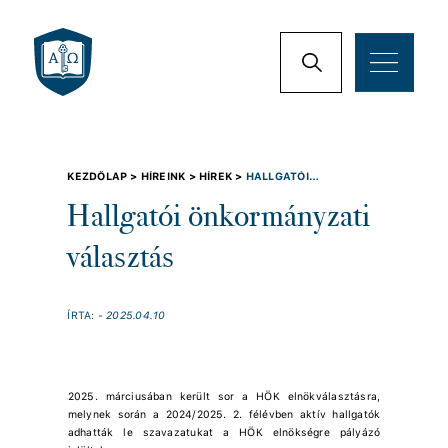
KEZDŐLAP >
HÍREINK >
HÍREK >
HALLGATÓI
ÖNKORMÁNYZATI VÁLASZTÁS
Hallgatói önkormányzati
választás
ÍRTA:
- 2025.04.10
2025. márciusában került sor a HÖK elnökválasztásra,
melynek során a 2024/2025. 2. félévben aktív hallgatók
adhatták le szavazatukat a HÖK elnökségre pályázó