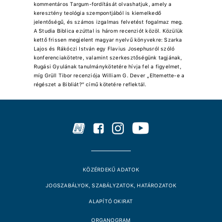
kommentáros Targum-fordítását olvashatjuk, amely a
keresztény teológia szempontjából is kiemelkedő
jelentőségű, és számos izgalmas felvetést fogalmaz meg.
A Studia Biblica ezúttal is három recenziót közöl. Közülük
kettő frissen megjelent magyar nyelvű könyvekre: Szarka
Lajos és Rákóczi István egy Flavius Josephusról szóló
konferenciakötetre, valamint szerkesztőségünk tagjának,
Rugási Gyulának tanulmánykötetére hívja fel a figyelmet,
míg Grüll Tibor recenziója William G. Dever „Eltemette-e a
régészet a Bibliát?” című kötetére reflektál.
KÖZÉRDEKŰ ADATOK
JOGSZABÁLYOK, SZABÁLYZATOK, HATÁROZATOK
ALAPÍTÓ OKIRAT
ORGANOGRAM