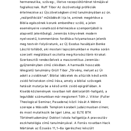
hermeneutika, szöveg-, illetve recepciótörténet témájával
foglalkoznak. Ruff Tibor Az ószövetségi próféciák
értelmezése az Újszövetségben című tanulmányában az ún.
„reálpróféciák” működését írja le, aminek megértése a
Biblia egészének korunk emberéhez szóló, a jelen
eseményeire vonatkozó értelmezése szempontjából is
alapvető jelentőségű. Jeremiás könyvének modern
nyelvezetű, kommentáros fordítása folyamatosan jelenik
meg testvér-folyóiratunk, az Új Exodus hasábjain Benke
László tollából, aki mostani lapszámunkban e munka során
szerzett meglátásait osztotta meg Korsószilánk-kirakat:
Szerkesztői rendezőelvek a maszoretikus Jeremiás-
gyűjteményben című cikkében. A harmadik hosszabb
lélegzetű tanulmány Grüll Tibor „Törvény, melyet az Úr
adott a zsidóknak”. Bibliai idézetek és allúziók késő antik
zsidó feliratokon című írása, amely a bibliai szövegek
hatását mutatja be a késő antik zsidó epigráfiában. A
Kisebb közlemények rovatban két doktorjelölt-hallgató, a
legutóbbi számunkban már megismert Tóth J. Viktor (Fuller
Theological Seminar, Pasadena) közli írását A Mémrá
szerepe a Második Templom korabeli judaizmusban címen;
és most mutatkozik be Igari Léna, az ELTE BTK
Történettudományi Doktori Iskola hallgatója A pravoszláv
eszkhatológia című tanulmányával. A Forrás rovatban Hack
Mártának az Ézsaiás 11,1‒6a igerészhez készült