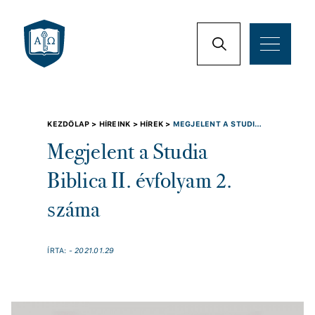
KEZDŐLAP >
HÍREINK >
HÍREK >
MEGJELENT A STUDIA
BIBLICA II. ÉVFOLYAM 2. SZÁMA
Megjelent a Studia
Biblica II. évfolyam 2.
száma
ÍRTA:
- 2021.01.29