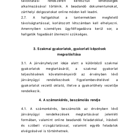
távoktatási rendszeren keresztüli lehetőségek
alkalmazásával történik. A beadandó dokumentumokat,
zárthelyi dolgozatokat online módon kell leadni.
2.7. A hallgatókat a tantermekben megfelelő
távolságtartással, korlátozott létszámban kell elhelyezni.
Amennyiben személyes ügyfélfogadásra kerül sor, a
hallgatók fogadását ütemezni szükséges.
3. Szakmai gyakorlatok, gyakorlati képzések
megvalósítása
3.1. A járványhelyzet ideje alatt a különböző szakmai
gyakorlatok megtartásáról, a szakmai gyakorlat
teljesítésének követelményeiről az érvényben lévő
járványügyi rendelkezések figyelembevételével a
gyakorlatot vezető oktató, illetve a gyakorlóhely vezetője
rendelkezik.
4. A számonkérés, beszámolás rendje
4.1. A számonkérés, beszámolók az érvényben lévő
járványügyi rendelkezések megtartásával jelenléti
formában, valamint online beadandó feladatokkal, írásbeli
és szóbeli vizsgáztatással, valamint egyéb feladatok
elvégzésével is történhetnek.