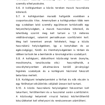
személy elhelyezésére.
5.6. A kollégiumban a közös tereken maszk használata
kötelező.
5.7. A kollégiumban maradó hallgatók esetében a
csoportosulás tilos. Amennyiben a kollégiumban több nem
egy szobában lakó személy együttesen tartózkodik egy
helyen/helyiségben, a maszk használata kötelező, és
lehetőség szerint meg kell tartani a 1,5 méteres
védőtávolságot, valamint periodikusan szellőztetni kell.
Meg kell teremteni annak feltételeit, hogy a közös
használatú helyiségekben, így a konyhában és az
egészségügyi, fürdő- és illemhelyiségekben is térben és
időben tartsák be a bentlakók a távolságtartás szabályait.
5.8. A kollégiumi, diákotthoni közösségi terek (konyha,
mosókonyha, tanulószoba stb.) használhatók, a
veszélyhelyzetben alkalmazásra kerülő járványügyi
higiénés szabályok és a kollégiumi házirend fokozott
betartása mellett.
5.9. Kollégiumi telephelyenként a férfiak és nők részén is
egy férőhelyet elkülönítés céljából üresen kell tartani.
5.10. A közös használatú helyiségeket fokozottan kell
takarítani, fertőtleníteni és a használat során szellőztetni.
A közösségi helyeknél virucid hatású kézfertőtlenítő
készülékeket kell elhelyezni és rendszeresen utántölteni.