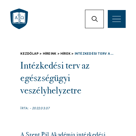
KEZDŐLAP >
HÍREINK >
HÍREK >
INTÉZKEDÉSI TERV AZ
EGÉSZSÉGÜGYI VESZÉLYHELYZETRE
Intézkedési terv az
egészségügyi
veszélyhelyzetre
ÍRTA:
- 2022.03.07
A Szent Pál Akadémia intézkedési