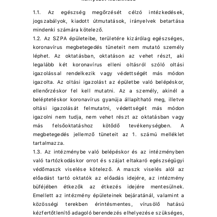
1.1. Az egészség megőrzését célzó intézkedések,
jogszabályok, kiadott útmutatások, irányelvek betartása
mindenki számára kötelező.
1.2. Az SZPA épületeibe, területére kizárólag egészséges,
koronavírus megbetegedés tüneteit nem mutató személy
léphet. Az oktatásban, oktatáson az vehet részt, aki
legalább két koronavírus elleni oltásról szóló oltási
igazolással rendelkezik vagy védettségét más módon
igazolta. Az oltási igazolást az épületbe való belépéskor,
ellenőrzéskor fel kell mutatni. Az a személy, akinél a
beléptetéskor koronavírus gyanúja állapítható meg, illetve
oltási igazolását felmutatni, védettségét más módon
igazolni nem tudja, nem vehet részt az oktatásban vagy
más felsőoktatáshoz kötődő tevékenységben. A
megbetegedés jellemző tüneteit az 1. számú melléklet
tartalmazza.
1.3. Az intézménybe való belépéskor és az intézményben
való tartózkodáskor orrot és szájat eltakaró egészségügyi
védőmaszk viselése kötelező. A maszk viselés alól az
előadást tartó oktatók az előadás idejére, az intézmény
büféjében étkezők az étkezés idejére mentesülnek.
Emellett az intézmény épületeinek bejáratánál, valamint a
közösségi terekben érintésmentes, vírusölő hatású
kézfertőtlenítő adagoló berendezés elhelyezése szükséges,