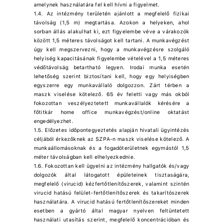
amelynek használatára fel kell hívni a figyelmet.
1.4. Az intézmény területén ajánlott a megfelelő fizikai
távolság (1,5 m) megtartása. Azokon a helyeken, ahol
sorban állás alakulhat ki, ezt figyelembe véve a várakozók
között 1,5 méteres távolságot kell tartani. A munkavégzést
úgy kell megszervezni, hogy a munkavégzésre szolgáló
helyiség kapacitásának figyelembe vételével a 1,5 méteres
védőtávolság betartható legyen. Irodai munka esetén
lehetőség szerint biztosítani kell, hogy egy helyiségben
egyszerre egy munkavállaló dolgozzon. Zárt térben a
maszk viselése kötelező. 65 év feletti vagy más okból
fokozottan veszélyeztetett munkavállalók kérésére a
főtitkár home office munkavégzést/online oktatást
engedélyezhet.
1.5. Előzetes időpontegyeztetés alapján hivatali ügyintézés
céljából érkezőknek az SZPA-n maszk viselése kötelező. A
munkaállomásoknak és a fogadóterületnek egymástól 1,5
méter távolságban kell elhelyezkednie.
1.6. Fokozottan kell ügyelni az intézmény hallgatók és/vagy
dolgozók által látogatott épületeinek tisztaságára,
megfelelő (virucid) kézfertőtlenítőszerek, valamint szintén
virucid hatású felület-fertőtlenítőszerek és takarítószerek
használatára. A virucid hatású fertőtlenítőszereket minden
esetben a gyártó által magyar nyelven feltüntetett
használati utasítás szerint, megfelelő koncentrációban és