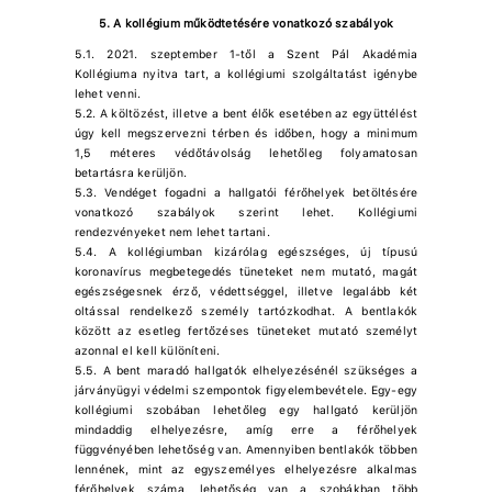
5. A kollégium működtetésére vonatkozó szabályok
5.1. 2021. szeptember 1-től a Szent Pál Akadémia
Kollégiuma nyitva tart, a kollégiumi szolgáltatást igénybe
lehet venni.
5.2. A költözést, illetve a bent élők esetében az együttélést
úgy kell megszervezni térben és időben, hogy a minimum
1,5 méteres védőtávolság lehetőleg folyamatosan
betartásra kerüljön.
5.3. Vendéget fogadni a hallgatói férőhelyek betöltésére
vonatkozó szabályok szerint lehet. Kollégiumi
rendezvényeket nem lehet tartani.
5.4. A kollégiumban kizárólag egészséges, új típusú
koronavírus megbetegedés tüneteket nem mutató, magát
egészségesnek érző, védettséggel, illetve legalább két
oltással rendelkező személy tartózkodhat. A bentlakók
között az esetleg fertőzéses tüneteket mutató személyt
azonnal el kell különíteni.
5.5. A bent maradó hallgatók elhelyezésénél szükséges a
járványügyi védelmi szempontok figyelembevétele. Egy-egy
kollégiumi szobában lehetőleg egy hallgató kerüljön
mindaddig elhelyezésre, amíg erre a férőhelyek
függvényében lehetőség van. Amennyiben bentlakók többen
lennének, mint az egyszemélyes elhelyezésre alkalmas
férőhelyek száma, lehetőség van a szobákban több