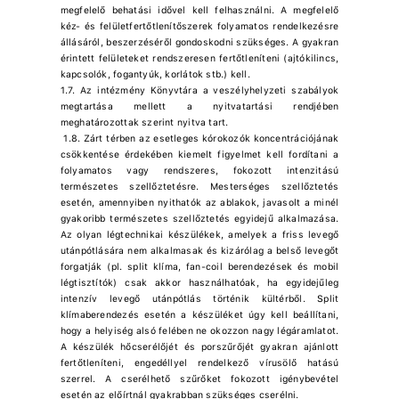
megfelelő behatási idővel kell felhasználni. A megfelelő
kéz- és felületfertőtlenítőszerek folyamatos rendelkezésre
állásáról, beszerzéséről gondoskodni szükséges. A gyakran
érintett felületeket rendszeresen fertőtleníteni (ajtókilincs,
kapcsolók, fogantyúk, korlátok stb.) kell.
1.7. Az intézmény Könyvtára a veszélyhelyzeti szabályok
megtartása mellett a nyitvatartási rendjében
meghatározottak szerint nyitva tart.
1.8. Zárt térben az esetleges kórokozók koncentrációjának
csökkentése érdekében kiemelt figyelmet kell fordítani a
folyamatos vagy rendszeres, fokozott intenzitású
természetes szellőztetésre. Mesterséges szellőztetés
esetén, amennyiben nyithatók az ablakok, javasolt a minél
gyakoribb természetes szellőztetés egyidejű alkalmazása.
Az olyan légtechnikai készülékek, amelyek a friss levegő
utánpótlására nem alkalmasak és kizárólag a belső levegőt
forgatják (pl. split klíma, fan-coil berendezések és mobil
légtisztítók) csak akkor használhatóak, ha egyidejűleg
intenzív levegő utánpótlás történik kültérből. Split
klímaberendezés esetén a készüléket úgy kell beállítani,
hogy a helyiség alsó felében ne okozzon nagy légáramlatot.
A készülék hőcserélőjét és porszűrőjét gyakran ajánlott
fertőtleníteni, engedéllyel rendelkező vírusölő hatású
szerrel. A cserélhető szűrőket fokozott igénybevétel
esetén az előírtnál gyakrabban szükséges cserélni.