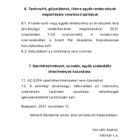
6. Tanévnyitó, gólyatáborok, illetve egyéb rendezvények
megtartására vonatkozó ajánlások
6.1. A tanévnyitó vagy egyéb rendezvény az érvényben lévő
járványügyi rendelkezések megtartásával 2021.
szeptember 1-től szervezhető. A rendezvény
szervezéséhez a Szent Pál Akadémia Szenátusának
hozzájárulása kell.
6.2. Gólyatábort az intézmény nem szervez.
7. Sportlétesítmények, uszodák, egyéb szabadidős
létesítmények használata
7.1. AZ SZPA sportlétesítményeket nem üzemeltet.
7.2. A jelenlegi járványügyi időszakban az intézmény
székhelyén található sportolási lehetőségek
igénybevételétől tartózkodni kell.
Budapest, 2021. november 12.
Németh Sándorné rektor által átruházott hatáskörben:
Horváth András
főtitkár s.k.