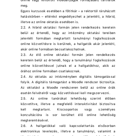
online vagy feltöltött videoanyagok formájában) tarthatók
meg.
Egyes kurzusok esetében a főtitkár – a rektortól ráruházott
hatáskörben – eltérést engedélyezhet a jelenléti, a hibrid,
illetve az online oktatás esetében is.
2.2. A hibrid oktatási formán jelen rendelkezés keretein
belül az értendő, hogy az intézmény oktatási tereiben
jelenléti formában megtartott tanulmányi foglalkozások
online közvetítésre is kerülnek, a hallgatók akár jelenléti,
akár online formában becsatlakozhatnak.
2.3. Az élő online oktatási formán jelen rendelkezés
keretein belül az értendő, hogy a tanulmányi foglalkozások
online közvetítéssel jutnak el a hallgatókhoz, akik az
órához online formában csatlakoznak.
2.4. Az oktatás az intézményben digitális támogatással
folyik. A digitális támogatást a Moodle rendszer biztosítja.
Az oktatást a Moodle rendszeren belül az online órák
esetén felvételről vagy közvetítéssel kell megszervezni.
2.5. Az online tanórákat lehetőség szerint élőben
közvetítve, illetve a megfelelő interaktivitást biztosítva
kell megtartani. Kiscsoportos vagy személyes
konzultációra is sor kerülhet élő online lehetőség
megteremtésével.
2.6. A hallgatókkal való kapcsolattartás elsősorban
elektronikus levelezés, illetve a tanulmányi, valamint a