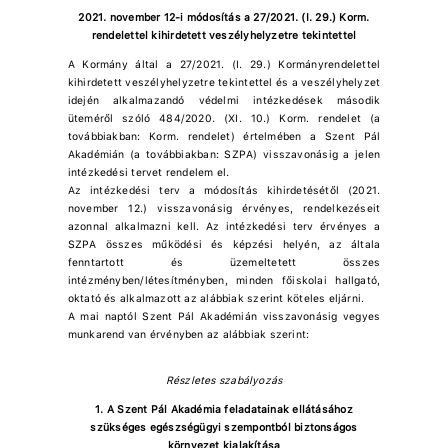
2021. november 12-i módosítás a 27/2021. (I. 29.) Korm.
rendelettel kihirdetett veszélyhelyzetre tekintettel
A Kormány által a 27/2021. (I. 29.) Kormányrendelettel
kihirdetett veszélyhelyzetre tekintettel és a veszélyhelyzet
idején alkalmazandó védelmi intézkedések második
üteméről szóló 484/2020. (XI. 10.) Korm. rendelet (a
továbbiakban: Korm. rendelet) értelmében a Szent Pál
Akadémián (a továbbiakban: SZPA) visszavonásig a jelen
intézkedési tervet rendelem el.
Az intézkedési terv a módosítás kihirdetésétől (2021.
november 12.) visszavonásig érvényes, rendelkezéseit
azonnal alkalmazni kell. Az intézkedési terv érvényes a
SZPA összes működési és képzési helyén, az általa
fenntartott és üzemeltetett összes
intézményben/létesítményben, minden főiskolai hallgató,
oktató és alkalmazott az alábbiak szerint köteles eljárni.
A mai naptól Szent Pál Akadémián visszavonásig vegyes
munkarend van érvényben az alábbiak szerint:
Részletes szabályozás
1. A Szent Pál Akadémia feladatainak ellátásához
szükséges egészségügyi szempontból biztonságos
környezet kialakítása