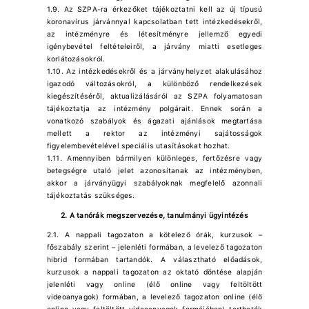
1.9. Az SZPA-ra érkezőket tájékoztatni kell az új típusú
koronavírus járvánnyal kapcsolatban tett intézkedésekről,
az intézményre és létesítményre jellemző egyedi
igénybevétel feltételeiről, a járvány miatti esetleges
korlátozásokról.
1.10. Az intézkedésekről és a járványhelyzet alakulásához
igazodó változásokról, a különböző rendelkezések
kiegészítéséről, aktualizálásáról az SZPA folyamatosan
tájékoztatja az intézmény polgárait. Ennek során a
vonatkozó szabályok és ágazati ajánlások megtartása
mellett a rektor az intézményi sajátosságok
figyelembevételével speciális utasításokat hozhat.
1.11. Amennyiben bármilyen különleges, fertőzésre vagy
betegségre utaló jelet azonosítanak az intézményben,
akkor a járványügyi szabályoknak megfelelő azonnali
tájékoztatás szükséges.
2. A tanórák megszervezése, tanulmányi ügyintézés
2.1. A nappali tagozaton a kötelező órák, kurzusok –
főszabály szerint – jelenléti formában, a levelező tagozaton
hibrid formában tartandók. A választható előadások,
kurzusok a nappali tagozaton az oktató döntése alapján
jelenléti vagy online (élő online vagy feltöltött
videoanyagok) formában, a levelező tagozaton online (élő